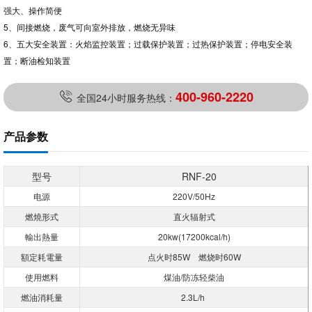
强大、操作简便
5、间接燃烧，废气可向室外排放，燃烧无异味
6、五大安全装置：火焰监控装置；过载保护装置；过热保护装置；停电安全装
置；断油检知装置
400-960-2220
全国24小时服务热线：
产品参数
型号
RNF-20
电源
220V/50Hz
燃燒形式
直火辐射式
輸出熱量
20kw(17200kcal/h)
額定耗電量
点火时85W 燃烧时60W
使用燃料
煤油/防冻轻柴油
燃油消耗量
2.3L/h