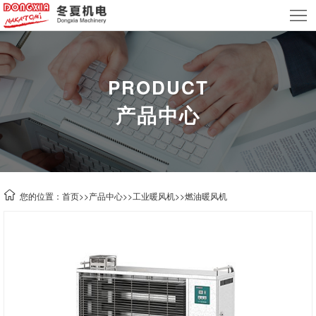
首
页
关
于
产
PRODUCT
产品中心
我
品
新
们
中
闻
案
心
资
例
技
您的位置：
首页
>>
产品中心
>>
工业暖风机
>>
燃油暖风机
讯
中
术
联
心
支
系
租
持
我
赁
们
业