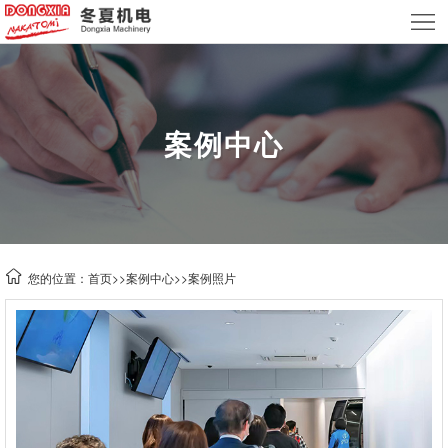
首
页
关
于
产
案例中心
我
品
新
们
中
闻
案
心
资
例
技
您的位置：
首页
>>
案例中心
>>
案例照片
讯
中
术
联
心
支
系
租
持
我
赁
们
业