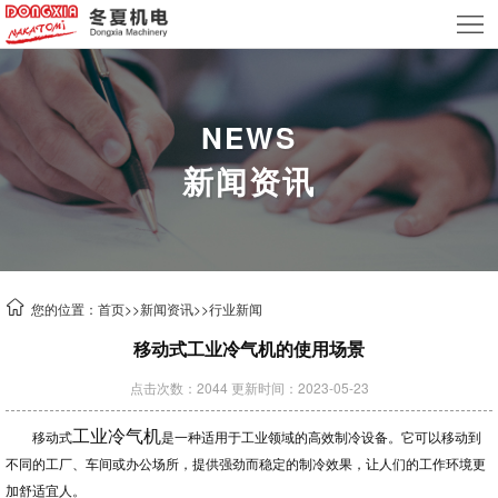
首
页
关
于
产
NEWS
新闻资讯
我
品
新
们
中
闻
案
心
资
例
技
您的位置：
首页
>>
新闻资讯
>>
行业新闻
讯
中
术
联
移动式工业冷气机的使用场景
心
支
系
租
点击次数：2044 更新时间：2023-05-23
持
我
赁
工业冷气机
移动式
是一种适用于工业领域的高效制冷设备。它可以移动到
不同的工厂、车间或办公场所，提供强劲而稳定的制冷效果，让人们的工作环境更
们
业
加舒适宜人。