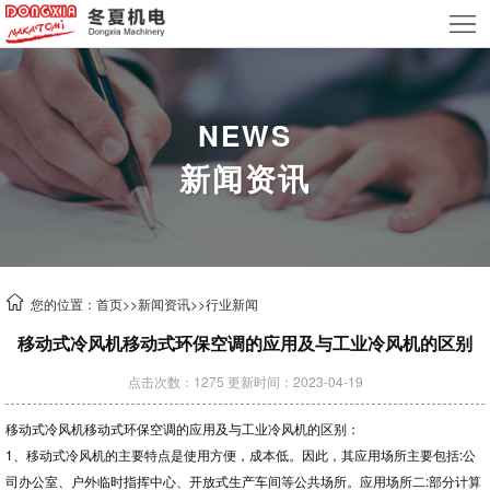
首
页
关
于
产
NEWS
新闻资讯
我
品
新
们
中
闻
案
心
资
例
技
您的位置：
首页
>>
新闻资讯
>>
行业新闻
讯
中
术
联
移动式冷风机移动式环保空调的应用及与工业冷风机的区别
心
支
系
租
点击次数：1275 更新时间：2023-04-19
持
我
赁
移动式冷风机移动式环保空调的应用及与工业冷风机的区别：
1、移动式冷风机的主要特点是使用方便，成本低。因此，其应用场所主要包括:公
们
业
司办公室、户外临时指挥中心、开放式生产车间等公共场所。应用场所二:部分计算