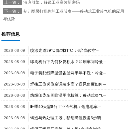
上一篇：
清凉引擎，解锁工业高效新密码
下一篇：
别让酷暑打乱你的工业节奏——移动式工业冷气机的应用
与优势
推荐信息
2026-08-09
喷涂走道39℃降到31℃：6台岗位空···
2026-08-09
印刷机台下为何反复积水？印刷车间冷凝···
2026-08-08
电子装配线降温设备滤网半年不洗：冷凝···
2026-08-08
焊接工位岗位空调装多高？送风角度如何···
2026-08-08
纺织印染车间降温用电核算：移动式冷气···
2026-08-08
旺季40天需8台工业冷气机：锂电池车···
2026-08-08
铸造与热处理工段，移动降温设备6步调···
2026-08-08
维保工程师开春第一单：把4台越冬岗位···