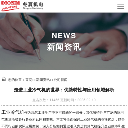
首
页
关
于
产
NEWS
新闻资讯
我
品
新
们
中
闻
案
心
资
例
技
您的位置：
首页
>>
新闻资讯
>>
公司新闻
讯
中
术
联
走进工业冷气机的世界：优势特性与应用领域解析
心
支
系
租
点击次数：11456 更新时间：2025-02-19
持
我
赁
工业冷气机
作为现代工业生产中不可或缺的一部分，其优势特性与广泛的应用
范围逐渐被各行各业所认同和重视。本文将全面探讨工业冷气机的各项优点，结合
们
业
不同行业的实际应用案例，深入分析如何通过引入先进的冷气机提升企业效率和生