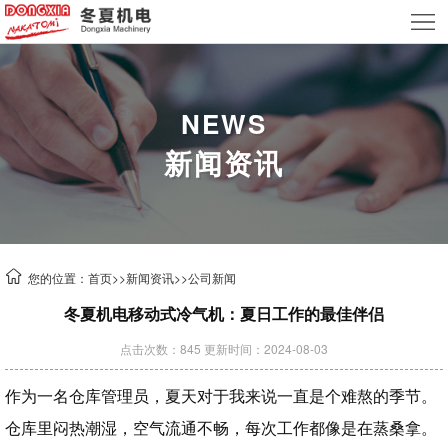
首
页
关
于
产
NEWS
新闻资讯
我
品
新
们
中
闻
案
心
资
例
技
您的位置：
首页
>>
新闻资讯
>>
公司新闻
讯
中
术
联
冬夏机电移动式冷气机：夏日工作的最佳伴侣
心
支
系
租
点击次数：845 更新时间：2024-08-03
持
我
赁
作为一名仓库管理员，夏天对于我来说一直是个难熬的季节。
仓库里闷热潮湿，空气流通不畅，每次工作都像是在蒸桑拿。
们
业